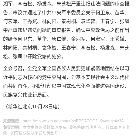
湘军、李石松、杨发森、朱芝松严重违纪违法问题的审查报
告，审议并通过了中共中央军事委员会关于何卫东、苗华、
何宏军、王秀斌、林向阳、秦树桐、袁华智、王春宁、张凤
中严重违纪违法问题的审查报告，确认中央政治局之前作出
的给予何卫东、苗华、唐仁健、金湘军、何宏军、王秀斌、
林向阳、秦树桐、袁华智、王春宁、李石松、杨发森、朱芝
松、张凤中开除党籍的处分。
全会号召，全党全军全国各族人民要更加紧密地团结在以习
近平同志为核心的党中央周围，为基本实现社会主义现代化
而共同奋斗，不断开创以中国式现代化全面推进强国建设、
民族复兴伟业新局面。
（新华社北京10月23日电）
来源链接：
https://mp.weixin.qq.com/s/aoEPO7COGJLKwoaIqh4v3A
免责声明：
本文由
静落凝封
整理发布，版权归原作者所有，转载请注明出
处，如有侵权请
联系管理员
删除