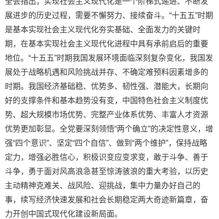
全会指出，实现社会主义现代化是一个阶梯式递进、不断发
展进步的历史过程，需要不懈努力、接续奋斗。“十五五”时期
是基本实现社会主义现代化夯实基础、全面发力的关键时
期，在基本实现社会主义现代化进程中具有承前启后的重要
地位。“十五五”时期我国发展环境面临深刻复杂变化，我国发
展处于战略机遇和风险挑战并存、不确定难预料因素增多的
时期。我国经济基础稳、优势多、韧性强、潜能大，长期向
好的支撑条件和基本趋势没有变，中国特色社会主义制度优
势、超大规模市场优势、完整产业体系优势、丰富人才资源
优势更加彰显。全党要深刻领悟“两个确立”的决定性意义，增
强“四个意识”、坚定“四个自信”、做到“两个维护”，保持战略
定力，增强必胜信心，积极识变应变求变，敢于斗争、善于
斗争，勇于面对风高浪急甚至惊涛骇浪的重大考验，以历史
主动精神克难关、战风险、迎挑战，集中力量办好自己的
事，续写经济快速发展和社会长期稳定两大奇迹新篇章，奋
力开创中国式现代化建设新局面。