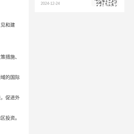
河》赏析
2024-12-24
意见和建
政策措施、
领域的国际
施，促进外
地区投资。