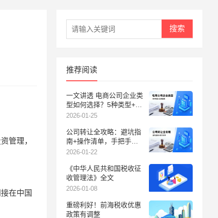
搜索
推荐阅读
一文讲透 电商公司企业类
型如何选择？5种类型+决
策指南，帮你找到适合的
2026-01-25
那一个
公司转让全攻略：避坑指
投资管理，
南+操作清单，手把手教
你安全交割
2026-01-22
《中华人民共和国税收征
收管理法》全文
2026-01-08
间接在中国
重磅利好！前海税收优惠
政策有调整