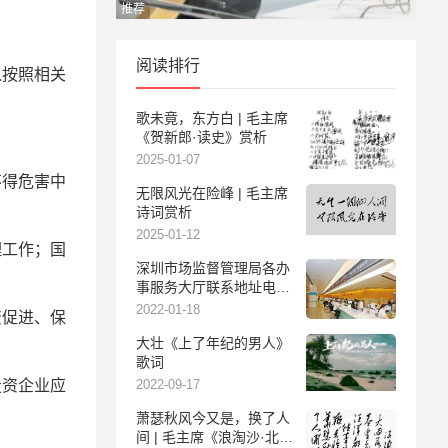
推荐
阅读排行
以按照相关
歌未竟，东方白 | 毛主席
《贺新郎·读史》赏析
2025-01-07
不得危害中
无限风光在险峰 | 毛主席
诗词赏析
2025-01-12
理工作；国
深圳市场监督管理局各办
事服务大厅联系地址电话
及服务时间
2022-01-18
资促进、保
大壮《上了年纪的男人》
歌词
投资企业应
2022-09-17
萧瑟秋风今又是，换了人
间 | 毛主席《浪淘沙·北戴