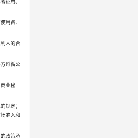
或者征用。
可使用费、
权利人的合
各方遵循公
的商业秘
规的规定；
市场准入和
出的政策承