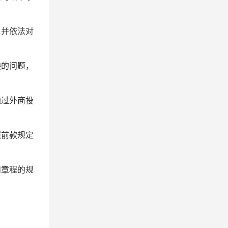
，并依法对
映的问题，
通过外商投
照前款规定
。
和章程的规