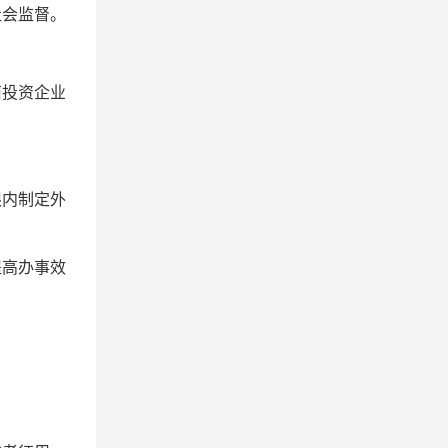
社会监督。
商投资企业
。
限内制定外
提高办事效
。