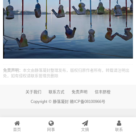
免责声明：
本文由
静落凝封
整理发布，版权归原作者所有，转载请注明出
处，如有侵权请
联系管理员
删除
关于我们
联系方式
免责声明
信丰脐橙
Copyright ©
静落凝封
赣ICP备08100966号
首页
网事
文摘
联系