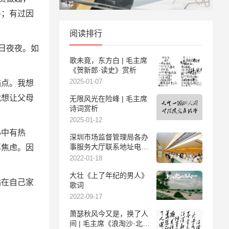
推荐
冬；有过因
阅读排行
日夜夜。如
歌未竟，东方白 | 毛主席
《贺新郎·读史》赏析
2025-01-07
锚点。我想
我想让父母
无限风光在险峰 | 毛主席
诗词赏析
2025-01-12
心中有热
深圳市场监督管理局各办
事服务大厅联系地址电话
再焦虑。因
及服务时间
2022-01-18
大壮《上了年纪的男人》
站在自己家
歌词
2022-09-17
萧瑟秋风今又是，换了人
间 | 毛主席《浪淘沙·北戴