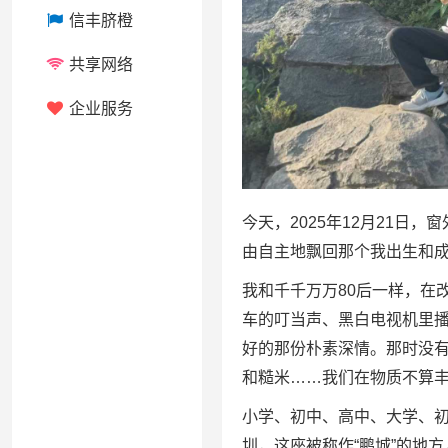
信丰脐橙
共享网络
企业服务
今天，2025年12月21
由自主地飘回那个我出生和
我和千千万万80后一样，在
车的叮当声、黑白电视机里
好的那份朴素深情。那时没
和糙米……我们在物质不算
小学、初中、高中、大学、初
圳，这座被称作“鹏城”的地