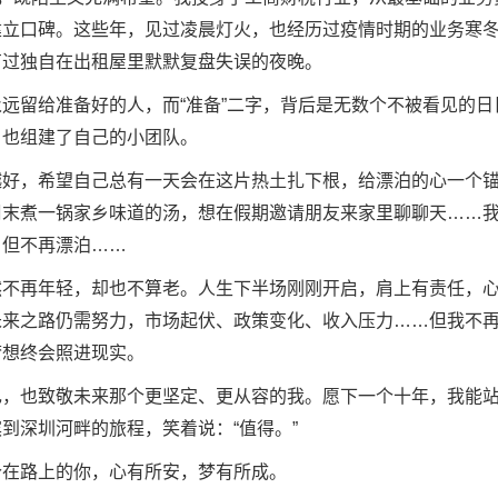
建立口碑。这些年，见过凌晨灯火，也经历过疫情时期的业务寒
有过独自在出租屋里默默复盘失误的夜晚。
远留给准备好的人，而“准备”二字，背后是无数个不被看见的日
，也组建了自己的小团队。
越好，希望自己总有一天会在这片热土扎下根，给漂泊的心一个
周末煮一锅家乡味道的汤，想在假期邀请朋友来家里聊聊天……
，但不再漂泊……
然不再年轻，却也不算老。人生下半场刚刚开启，肩上有责任，
未来之路仍需努力，市场起伏、政策变化、收入压力……但我不
梦想终会照进现实。
己，也致敬未来那个更坚定、更从容的我。愿下一个十年，我能
到深圳河畔的旅程，笑着说：“值得。”
个在路上的你，心有所安，梦有所成。