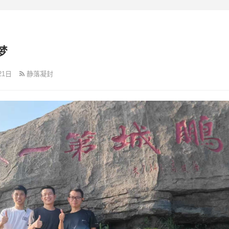
梦
21日
静落凝封