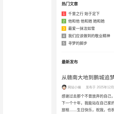
热门文章
千里之行 始于足下
1
他和他 他和她 她和她
2
最爱一抹洁如雪
3
我们应该做到的敬业精神
4
寻梦的脚步
5
最新发布
从赣南大地到鹏城追
网站小编
发布于 2025年12月
感谢过去那个不曾放弃的自己
下一个十年，我能站在自己家
旅程……生日快乐，祝我，也祝