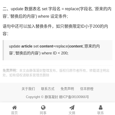
二、update 数据表名 set 字段名 = replace(字段名, '原来的内
容', '替换后的内容') where 设定条件;
语句中还可以加入替换条件，如只替换限定ID小于200的内
容：
update
article
set
content
=replace(
content
,'原来的内
容','替换后的内容') where ID < 200;
免责声明：
本文由
静落凝封
整理发布，版权归原作者所有，转载请注明出
处，如有侵权请
联系管理员
删除
关于我们
联系方式
免责声明
信丰脐橙
Copyright ©
静落凝封
赣ICP备08100966号
首页
网事
文摘
联系