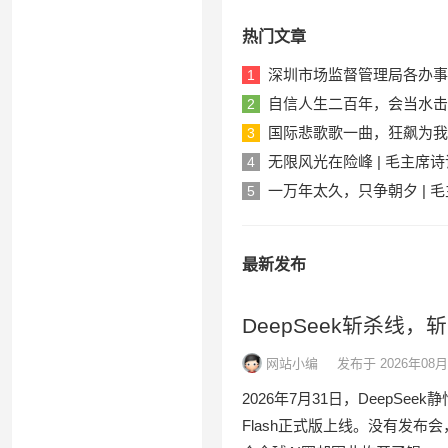
热门文章
深圳市场监督管理局各办事
1
自信人生二百年，会当水击三
2
国际悲歌歌一曲，狂飙为我从
3
无限风光在险峰 | 毛主席
4
一万年太久，只争朝夕 | 
5
最新发布
DeepSeek斩杀线
网站小编
发布于 2026年08月
2026年7月31日，DeepSe
Flash正式版上线。没有发布