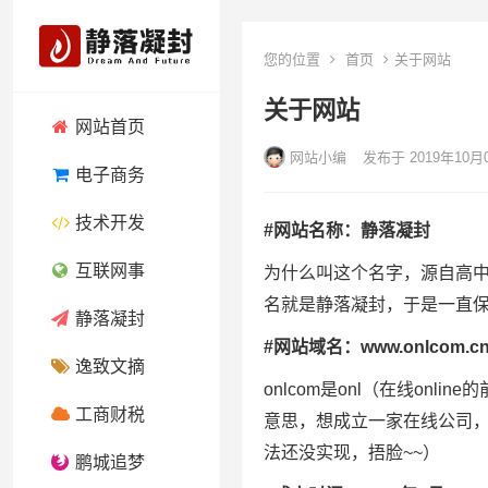
您的位置
首页
关于网站
关于网站
网站首页
网站小编
发布于 2019年10月
电子商务
技术开发
#网站名称：静落凝封
互联网事
为什么叫这个名字，源自高中
名就是静落凝封，于是一直
静落凝封
#网站域名：www.onlcom.c
逸致文摘
onlcom是onl（在线onl
工商财税
意思，想成立一家在线公司
法还没实现，捂脸~~）
鹏城追梦