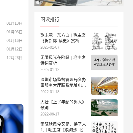
推荐
阅读排行
01月18日
01月03日
歌未竟，东方白 | 毛主席
01月16日
《贺新郎·读史》赏析
2025-01-07
01月12日
无限风光在险峰 | 毛主席
12月26日
诗词赏析
2025-01-12
深圳市场监督管理局各办
事服务大厅联系地址电话
及服务时间
2022-01-18
大壮《上了年纪的男人》
歌词
2022-09-17
萧瑟秋风今又是，换了人
间 | 毛主席《浪淘沙·北戴