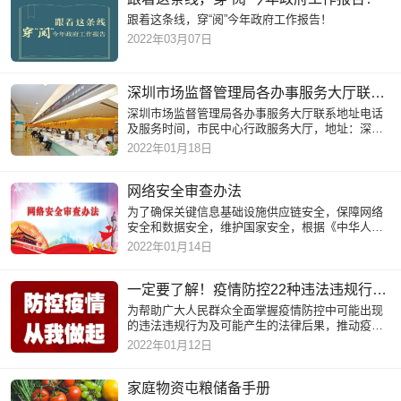
跟着这条线，穿“阅”今年政府工作报告！
2022年03月07日
深圳市场监督管理局各办事服务大厅联系地址电话及服务时间
深圳市场监督管理局各办事服务大厅联系地址电话
及服务时间，市民中心行政服务大厅，地址：深圳
市福田区福中三路市民中心行政服务大厅东厅，办
2022年01月18日
理时间：周一至周五上
网络安全审查办法
为了确保关键信息基础设施供应链安全，保障网络
安全和数据安全，维护国家安全，根据《中华人民
共和国国家安全法》、《中华人民共和国网络安全
2022年01月14日
法》、《中华人民共和
一定要了解！疫情防控22种违法违规行为及法律后果
为帮助广大人民群众全面掌握疫情防控中可能出现
的违法违规行为及可能产生的法律后果，推动疫情
防控工作依法依规高效进行，特编制以下22种疫情
2022年01月12日
防控违法违规行为及可
家庭物资屯粮储备手册