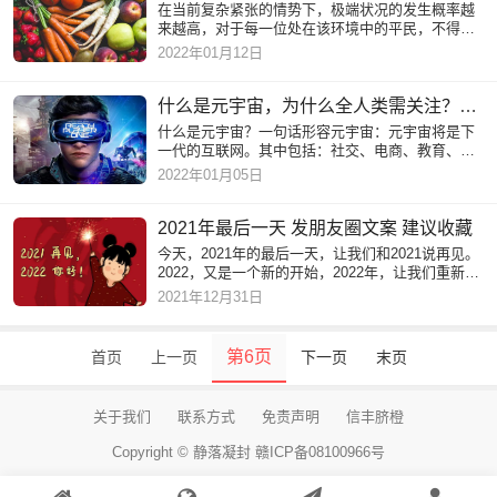
在当前复杂紧张的情势下，极端状况的发生概率越
来越高，对于每一位处在该环境中的平民，不得不
做出相应的准备，让自己及家人更容易度过“寒冬”。
2022年01月12日
所谓的极端状况在
什么是元宇宙，为什么全人类需关注？元宇宙解说
什么是元宇宙？一句话形容元宇宙：元宇宙将是下
一代的互联网。其中包括：社交、电商、教育、游
戏、支付等。元宇宙一词是怎么来的？元宇宙的英
2022年01月05日
文词是Metaverse，Met
2021年最后一天 发朋友圈文案 建议收藏
今天，2021年的最后一天，让我们和2021说再见。
2022，又是一个新的开始，2022年，让我们重新出
发！岁末年初，回首过去，拼搏与汗水，换来今天
2021年12月31日
的喜悦与收获，总结过
第6页
首页
上一页
下一页
末页
关于我们
联系方式
免责声明
信丰脐橙
Copyright ©
静落凝封
赣ICP备08100966号