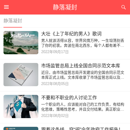
静落凝封
静落凝封
大壮《上了年纪的男人》歌词
男人就该活得从容，世界风情万种，一生坦荡别丢
了你的初衷。奔波在南北西东，每个人都有差不多
的苦衷，扛在肩上的沉重，让眼眶笑着哭红，执着
2022年09月17日
的背影一直走在风中。
市场监管总局上线全国合同示范文本库
近日，由市场监管总局开发建设的全国合同示范文
本库正式上线。文本库收录了市场监管总局以及各
省级市场监管部门制定发布的大量合同示范文本，
2022年08月05日
内容涵盖网络交易、房
不要和不职业的人讨论工作
一个职业的人，应该能对自己的工作负责，有结构
化思维，策略性思考，并且交付结果。真正职业的
人，要如何思考工作？怎样才能有更高的绩效？我
2022年08月02日
也和你分享一些思考，
跟着这条线，穿“阅”今年政府工作报告！